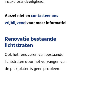
inzake brandveiligheid.
Aarzel niet en
contacteer ons
vrijblijvend
voor meer informatie!
Renovatie bestaande
lichtstraten
Ook het renoveren van bestaande
lichtstraten door het vervangen van
de plexiplaten is geen probleem
alsook het vernieuwen van de
verandaplaten. Deze kunnen immers
soms door zware hagelslag
beschadigd raken. Verder plaatsen we
ook nog carports, luifels, verticale